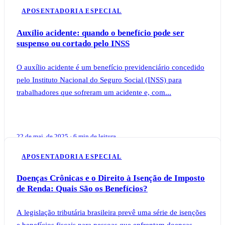
APOSENTADORIA ESPECIAL
Auxílio acidente: quando o benefício pode ser
suspenso ou cortado pelo INSS
O auxílio acidente é um benefício previdenciário concedido
pelo Instituto Nacional do Seguro Social (INSS) para
trabalhadores que sofreram um acidente e, com...
22 de mai. de 2025 · 6 min de leitura
APOSENTADORIA ESPECIAL
Doenças Crônicas e o Direito à Isenção de Imposto
de Renda: Quais São os Benefícios?
A legislação tributária brasileira prevê uma série de isenções
e benefícios fiscais para pessoas que enfrentam doenças