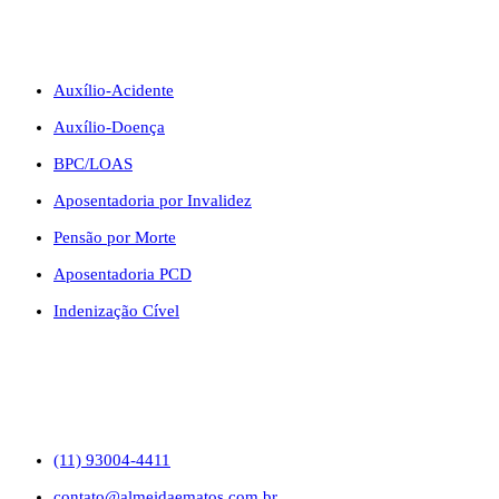
BENEFÍCIOS
Auxílio-Acidente
Auxílio-Doença
BPC/LOAS
Aposentadoria por Invalidez
Pensão por Morte
Aposentadoria PCD
Indenização Cível
CONTATO
(11) 93004-4411
contato@almeidaematos.com.br