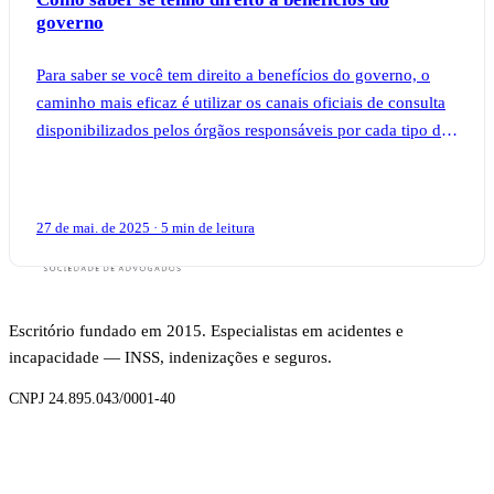
governo
Para saber se você tem direito a benefícios do governo, o
caminho mais eficaz é utilizar os canais oficiais de consulta
disponibilizados pelos órgãos responsáveis por cada tipo de
auxílio, como o apli
27 de mai. de 2025 · 5 min de leitura
Escritório fundado em 2015. Especialistas em acidentes e
incapacidade — INSS, indenizações e seguros.
CNPJ 24.895.043/0001-40