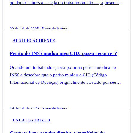
qualquer natureza — seja do trabalho ou não —, apresenta
sequela definitiva que reduz sua
20 de jul. de 2025 · 5 min de leitura
AUXÍLIO ACIDENTE
Perito do INSS mudou meu CID: posso recorrer?
Quando um trabalhador passa por uma perícia médica no
INSS e descobre que o perito mudou o CID (Código
Internacional de Doenças) originalmente atestado por seu
médico particular, muitas dúvidas surgem
19 de jul. de 2025 · 5 min de leitura
UNCATEGORIZED
Como saber se tenho direito a benefícios do