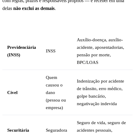
com regras, prazos e responsáveis próprios — e receber em uma
delas
não exclui as demais
.
Esfera
Quem paga
Exemplos
Auxílio-doença, auxílio-
Previdenciária
acidente, aposentadorias,
INSS
(INSS)
pensão por morte,
BPC/LOAS
Quem
Indenização por acidente
causou o
de trânsito, erro médico,
Cível
dano
golpe bancário,
(pessoa ou
negativação indevida
empresa)
Seguro de vida, seguro de
Securitária
Seguradora
acidentes pessoais,