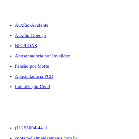
BENEFÍCIOS
Auxílio-Acidente
Auxílio-Doença
BPC/LOAS
Aposentadoria por Invalidez
Pensão por Morte
Aposentadoria PCD
Indenização Cível
CONTATO
(11) 93004-4411
contato@almeidaematos.com.br