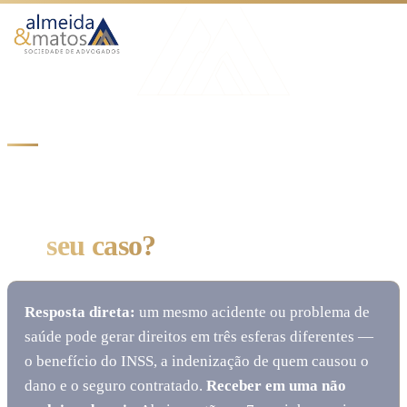
Atuação
Benefícios
Início
Benefícios
Como Funciona
GUIA DE BENEFÍCIOS E DIREITOS
O Escritório
Qual benefício
Blog
é o
seu caso?
Falar no WhatsApp
Resposta direta:
um mesmo acidente ou problema de
saúde pode gerar direitos em três esferas diferentes —
o benefício do INSS, a indenização de quem causou o
dano e o seguro contratado.
Receber em uma não