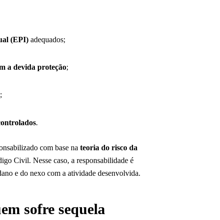
ual (EPI)
adequados;
em a devida proteção
;
;
controlados
.
ponsabilizado com base na
teoria do risco da
digo Civil. Nesse caso, a responsabilidade é
dano e do nexo com a atividade desenvolvida.
uem sofre sequela