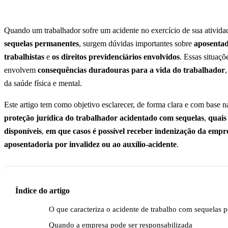
Publicado em 26 de junho de 2025
6 min de leitura
Equipe Almeida & Mat
Quando um trabalhador sofre um acidente no exercício de sua atividad
sequelas permanentes
, surgem dúvidas importantes sobre
aposentad
trabalhistas
e
os direitos previdenciários envolvidos
. Essas situaçõ
envolvem
consequências duradouras para a vida do trabalhador
da saúde física e mental.
Este artigo tem como objetivo esclarecer, de forma clara e com base na
proteção jurídica do trabalhador acidentado com sequelas
,
quais
disponíveis
,
em que casos é possível receber indenização da empr
aposentadoria por invalidez ou ao auxílio-acidente
.
Índice do artigo
O que caracteriza o acidente de trabalho com sequelas 
Quando a empresa pode ser responsabilizada