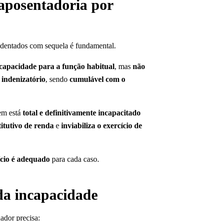
 aposentadoria por
acidentados com sequela é fundamental.
capacidade para a função habitual
, mas
não
r
indenizatório
, sendo
cumulável com o
em está
total e definitivamente incapacitado
titutivo de renda
e
inviabiliza o exercício de
ício é adequado
para cada caso.
da incapacidade
ador precisa: