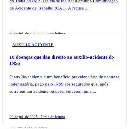
do Trabalho (MPT) se ela se recusar a emitir a Comunicação
de Acidente de Trabalho (CAT). A recusa ...
20 de jul. de 2025 · 6 min de leitura
AUXÍLIO ACIDENTE
10 doenças que dão direito ao auxílio-acidente do
INSS
O auxílio-acidente é um benefício previdenciário de natureza
indenizatória, pago pelo INSS aos segurados que, após
sofrerem um acidente ou desenvolverem uma ...
20 de jul. de 2025 · 7 min de leitura