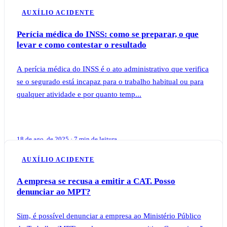
AUXÍLIO ACIDENTE
Perícia médica do INSS: como se preparar, o que
levar e como contestar o resultado
A perícia médica do INSS é o ato administrativo que verifica
se o segurado está incapaz para o trabalho habitual ou para
qualquer atividade e por quanto temp...
18 de ago. de 2025 · 7 min de leitura
AUXÍLIO ACIDENTE
A empresa se recusa a emitir a CAT. Posso
denunciar ao MPT?
Sim, é possível denunciar a empresa ao Ministério Público