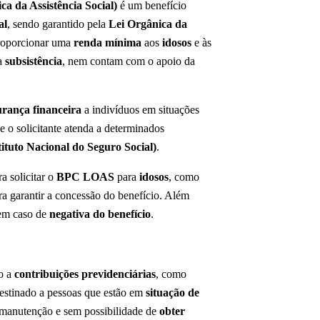
 da Assistência Social)
é um benefício
al
, sendo garantido pela
Lei Orgânica da
roporcionar uma
renda mínima
aos
idosos
e às
ia
subsistência
, nem contam com o apoio da
urança financeira
a indivíduos em situações
e o solicitante atenda a determinados
ituto Nacional do Seguro Social)
.
a solicitar o
BPC LOAS
para
idosos
, como
a garantir a concessão do benefício. Além
 em caso de
negativa do benefício
.
do a
contribuições previdenciárias
, como
destinado a pessoas que estão em
situação de
a manutenção e sem possibilidade de
obter