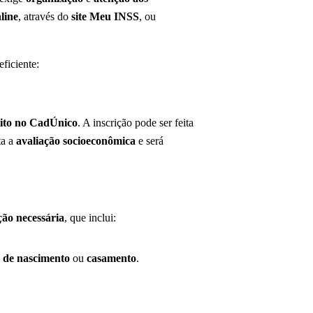
line
, através do
site Meu INSS
, ou
ficiente:
rito no CadÚnico
. A inscrição pode ser feita
ta a
avaliação socioeconômica
e será
ão necessária
, que inclui:
o de nascimento
ou
casamento
.