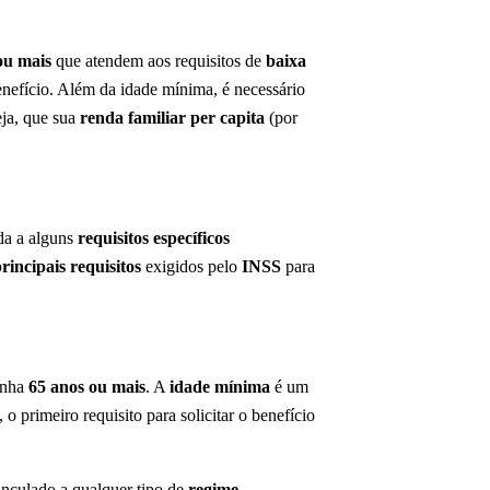
ou mais
que atendem aos requisitos de
baixa
nefício. Além da idade mínima, é necessário
eja, que sua
renda familiar per capita
(por
nda a alguns
requisitos específicos
rincipais requisitos
exigidos pelo
INSS
para
tenha
65 anos ou mais
. A
idade mínima
é um
 o primeiro requisito para solicitar o benefício
inculado a qualquer tipo de
regime