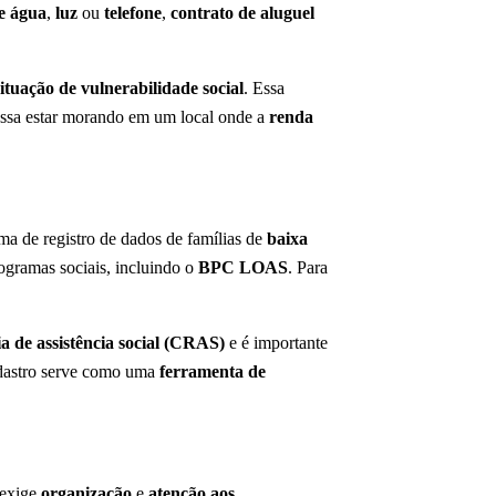
e água
,
luz
ou
telefone
,
contrato de aluguel
situação de vulnerabilidade social
. Essa
ssa estar morando em um local onde a
renda
ma de registro de dados de famílias de
baixa
rogramas sociais, incluindo o
BPC LOAS
. Para
ia de assistência social (CRAS)
e é importante
dastro serve como uma
ferramenta de
 exige
organização
e
atenção aos