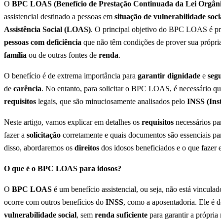
O
BPC LOAS (Benefício de Prestação Continuada da Lei Orgânica
assistencial destinado a pessoas em
situação de vulnerabilidade soci
Assistência Social (LOAS)
. O principal objetivo do BPC LOAS é p
pessoas com deficiência
que não têm condições de prover sua própr
família
ou de outras fontes de
renda
.
O benefício é de extrema importância para
garantir dignidade
e
seg
de
carência
. No entanto, para solicitar o BPC LOAS, é necessário qu
requisitos
legais, que são minuciosamente analisados pelo
INSS (Inst
Neste artigo, vamos explicar em detalhes os
requisitos
necessários par
fazer a
solicitação
corretamente e quais documentos são essenciais par
disso, abordaremos os
direitos
dos idosos beneficiados e o que fazer
O que é o BPC LOAS para idosos?
O
BPC LOAS
é um benefício assistencial, ou seja, não está vincula
ocorre com outros benefícios do
INSS
, como a aposentadoria. Ele é 
vulnerabilidade social
, sem
renda suficiente
para garantir a própri