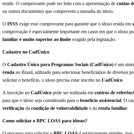
reside. O comprovante pode ser feito com a apresentação de
contas d
ou outros documentos que comprovem a moradia do idoso.
O
INSS
exige esse comprovante para garantir que o idoso resida em
comprovação é especialmente importante em casos em que o idoso po
familiar é muito superior ao limite
exigido pela legislação.
Cadastro no CadÚnico
O
Cadastro Único para Programas Sociais (CadÚnico)
é um siste
renda
no Brasil, utilizado para selecionar beneficiários de diversos p
solicitar o benefício, o idoso precisa estar inscrito no
CadÚnico
.
A inscrição no
CadÚnico
pode ser realizada em
centros de referênc
para que o idoso seja considerado para o
benefício assistencial
. O ca
verificação
da
condição de vulnerabilidade
e da
renda familiar
.
Como solicitar o BPC LOAS para idosos?
O processo para solicitar o
BPC LOAS
é relativamente simples, mas