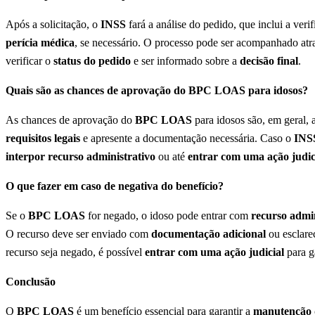
Após a solicitação, o
INSS
fará a análise do pedido, que inclui a ver
perícia médica
, se necessário. O processo pode ser acompanhado at
verificar o
status do pedido
e ser informado sobre a
decisão final
.
Quais são as chances de aprovação do BPC LOAS para idosos?
As chances de aprovação do
BPC LOAS
para idosos são, em geral, a
requisitos legais
e apresente a documentação necessária. Caso o
INS
interpor recurso administrativo
ou até
entrar com uma ação judic
O que fazer em caso de negativa do benefício?
Se o
BPC LOAS
for negado, o idoso pode entrar com
recurso admin
O recurso deve ser enviado com
documentação adicional
ou esclarec
recurso seja negado, é possível
entrar com uma ação judicial
para g
Conclusão
O
BPC LOAS
é um benefício essencial para garantir a
manutenção 