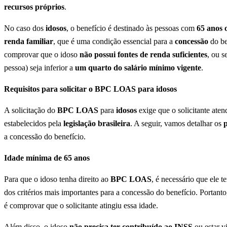
recursos próprios
.
No caso dos
idosos
, o benefício é destinado às pessoas com
65 anos 
renda familiar
, que é uma condição essencial para a
concessão
do be
comprovar que o idoso
não possui fontes de renda suficientes
, ou s
pessoa) seja inferior a
um quarto do salário mínimo vigente
.
Requisitos para solicitar o BPC LOAS para idosos
A solicitação do
BPC LOAS
para
idosos
exige que o solicitante ate
estabelecidos pela
legislação brasileira
. A seguir, vamos detalhar os
p
a concessão do benefício.
Idade mínima de 65 anos
Para que o idoso tenha direito ao
BPC LOAS
, é necessário que ele 
dos critérios mais importantes para a concessão do benefício. Portanto,
é comprovar que o solicitante atingiu essa idade.
Além disso, o idoso
não precisa ter contribuído ao INSS
ou estar v