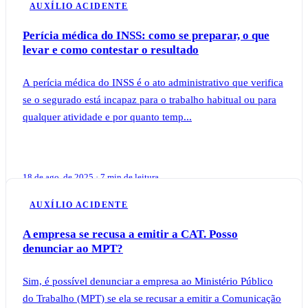
AUXÍLIO ACIDENTE
Perícia médica do INSS: como se preparar, o que
levar e como contestar o resultado
A perícia médica do INSS é o ato administrativo que verifica
se o segurado está incapaz para o trabalho habitual ou para
qualquer atividade e por quanto temp...
18 de ago. de 2025 · 7 min de leitura
AUXÍLIO ACIDENTE
A empresa se recusa a emitir a CAT. Posso
denunciar ao MPT?
Sim, é possível denunciar a empresa ao Ministério Público
do Trabalho (MPT) se ela se recusar a emitir a Comunicação