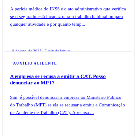
A perícia médica do INSS é o ato administrativo que verifica
se o segurado está incapaz para o trabalho habitual ou para
qualquer atividade e por quanto temp...
18 de ago. de 2025 · 7 min de leitura
AUXÍLIO ACIDENTE
A empresa se recusa a emitir a CAT. Posso
denunciar ao MPT?
Sim, é possível denunciar a empresa ao Ministério Público
do Trabalho (MPT) se ela se recusar a emitir a Comunicação
de Acidente de Trabalho (CAT). A recusa ...