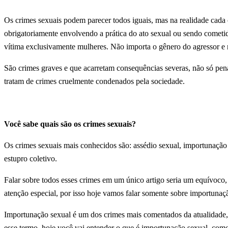
Os crimes sexuais podem parecer todos iguais, mas na realidade cada 
obrigatoriamente envolvendo a prática do ato sexual ou sendo comet
vítima exclusivamente mulheres. Não importa o gênero do agressor e 
São crimes graves e que acarretam consequências severas, não só pe
tratam de crimes cruelmente condenados pela sociedade.
Você sabe quais são os crimes sexuais?
Os crimes sexuais mais conhecidos são: assédio sexual, importunação 
estupro coletivo.
Falar sobre todos esses crimes em um único artigo seria um equívoco
atenção especial, por isso hoje vamos falar somente sobre importunaç
Importunação sexual é um dos crimes mais comentados da atualidade,
esse termo, hoje você vai entender o que é importunação sexual, como 