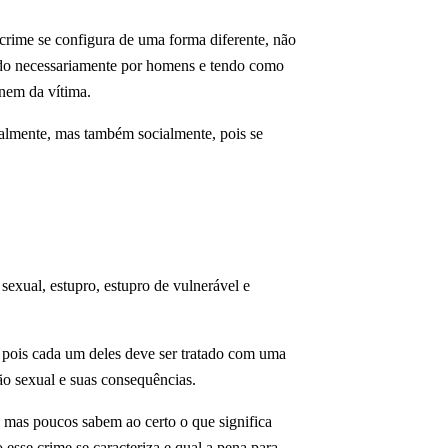
crime se configura de uma forma diferente, não
ido necessariamente por homens e tendo como
nem da vítima.
nalmente, mas também socialmente, pois se
sexual, estupro, estupro de vulnerável e
, pois cada um deles deve ser tratado com uma
ão sexual e suas consequências.
 mas poucos sabem ao certo o que significa
esse crime se caracteriza e qual a pena para