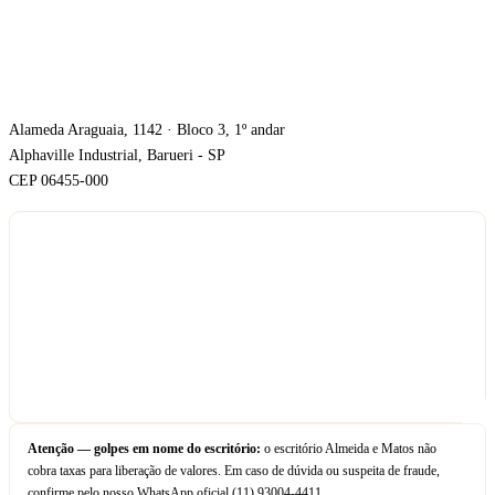
ONDE ESTAMOS
Alameda Araguaia, 1142 · Bloco 3, 1º andar
Alphaville Industrial, Barueri - SP
CEP 06455-000
Atenção — golpes em nome do escritório:
o escritório Almeida e Matos não
cobra taxas para liberação de valores. Em caso de dúvida ou suspeita de fraude,
confirme pelo nosso WhatsApp oficial
(11) 93004-4411
.