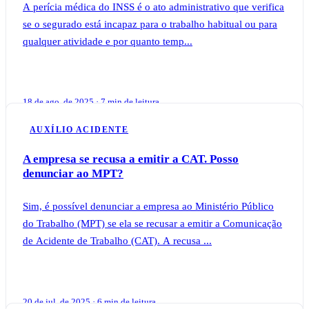
A perícia médica do INSS é o ato administrativo que verifica
se o segurado está incapaz para o trabalho habitual ou para
qualquer atividade e por quanto temp...
18 de ago. de 2025 · 7 min de leitura
AUXÍLIO ACIDENTE
A empresa se recusa a emitir a CAT. Posso
denunciar ao MPT?
Sim, é possível denunciar a empresa ao Ministério Público
do Trabalho (MPT) se ela se recusar a emitir a Comunicação
de Acidente de Trabalho (CAT). A recusa ...
20 de jul. de 2025 · 6 min de leitura