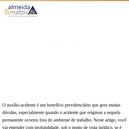
Atuação
Benefícios
Início
Blog
Acidente fora do trabalho dá direito a auxílio-acidente?
Como Funciona
AUXÍLIO ACIDENTE
O Escritório
Acidente fora do trabalho dá
Blog
direito a auxílio-acidente?
Publicado em 20 de julho de 2025
7 min de leitura
Equipe Almeida & Matos
Falar no WhatsApp
O auxílio-acidente é um benefício previdenciário que gera muitas
dúvidas, especialmente quando o acidente que originou a sequela
permanente ocorreu fora do ambiente de trabalho. Neste artigo, você
vai entender com profundidade, sob o ponto de vista jurídico, se é