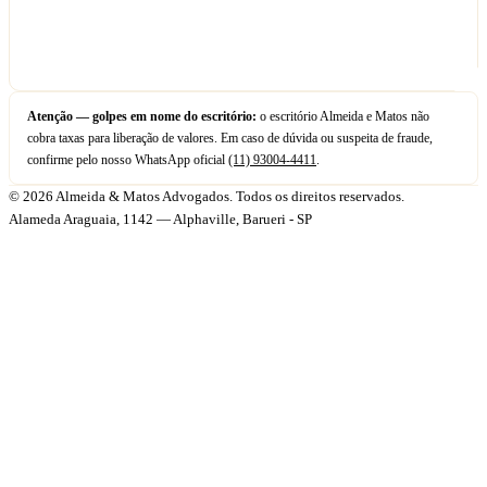
Atenção — golpes em nome do escritório:
o escritório Almeida e Matos não
cobra taxas para liberação de valores. Em caso de dúvida ou suspeita de fraude,
confirme pelo nosso WhatsApp oficial
(11) 93004-4411
.
© 2026 Almeida & Matos Advogados. Todos os direitos reservados.
Alameda Araguaia, 1142 — Alphaville, Barueri - SP