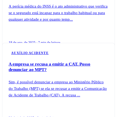
A perícia médica do INSS é o ato administrativo que verifica
se o segurado está incapaz para o trabalho habitual ou para
qualquer atividade e por quanto temp...
18 de ago. de 2025 · 7 min de leitura
AUXÍLIO ACIDENTE
A empresa se recusa a emitir a CAT. Posso
denunciar ao MPT?
Sim, é possível denunciar a empresa ao Ministério Público
do Trabalho (MPT) se ela se recusar a emitir a Comunicação
de Acidente de Trabalho (CAT). A recusa ...