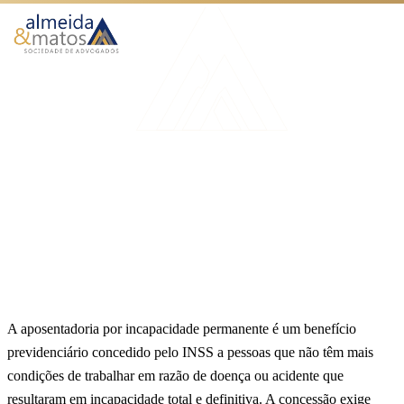
Atuação
Benefícios
Início
Blog
Aposentadoria por incapacidade permanente
Como Funciona
AUXÍLIO ACIDENTE
O Escritório
Aposentadoria por
Blog
incapacidade permanente
Publicado em 26 de maio de 2025
8 min de leitura
Equipe Almeida & Matos
Falar no WhatsApp
A aposentadoria por incapacidade permanente é um benefício
previdenciário concedido pelo INSS a pessoas que não têm mais
condições de trabalhar em razão de doença ou acidente que
resultaram em incapacidade total e definitiva. A concessão exige