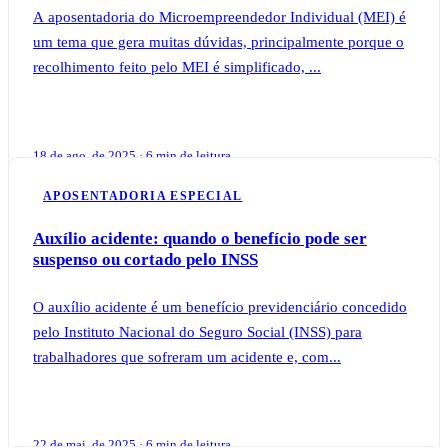
A aposentadoria do Microempreendedor Individual (MEI) é
um tema que gera muitas dúvidas, principalmente porque o
recolhimento feito pelo MEI é simplificado, ...
18 de ago. de 2025 · 6 min de leitura
APOSENTADORIA ESPECIAL
Auxílio acidente: quando o benefício pode ser
suspenso ou cortado pelo INSS
O auxílio acidente é um benefício previdenciário concedido
pelo Instituto Nacional do Seguro Social (INSS) para
trabalhadores que sofreram um acidente e, com...
22 de mai. de 2025 · 6 min de leitura