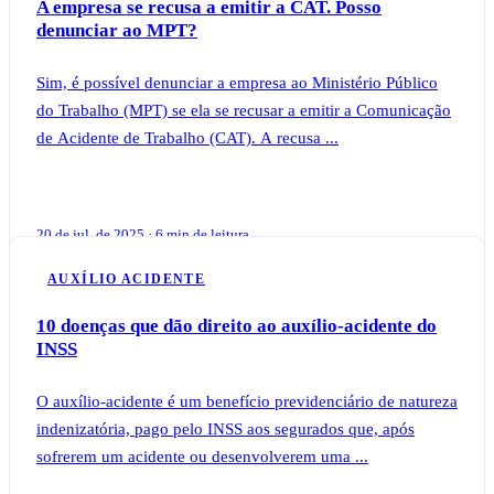
A empresa se recusa a emitir a CAT. Posso
denunciar ao MPT?
Sim, é possível denunciar a empresa ao Ministério Público
do Trabalho (MPT) se ela se recusar a emitir a Comunicação
de Acidente de Trabalho (CAT). A recusa ...
20 de jul. de 2025 · 6 min de leitura
AUXÍLIO ACIDENTE
10 doenças que dão direito ao auxílio-acidente do
INSS
O auxílio-acidente é um benefício previdenciário de natureza
indenizatória, pago pelo INSS aos segurados que, após
sofrerem um acidente ou desenvolverem uma ...