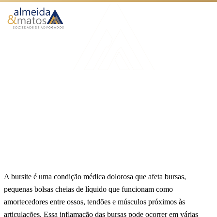
Atuação
Benefícios
Início
Blog
Bursite é considerada doença do trabalho
Como Funciona
AUXÍLIO ACIDENTE
O Escritório
Bursite é considerada doença
Blog
do trabalho
Publicado em 22 de setembro de 2023
12 min de leitura
Equipe Almeida & Matos
Falar no WhatsApp
A bursite é uma condição médica dolorosa que afeta bursas,
pequenas bolsas cheias de líquido que funcionam como
amortecedores entre ossos, tendões e músculos próximos às
articulações. Essa inflamação das bursas pode ocorrer em várias