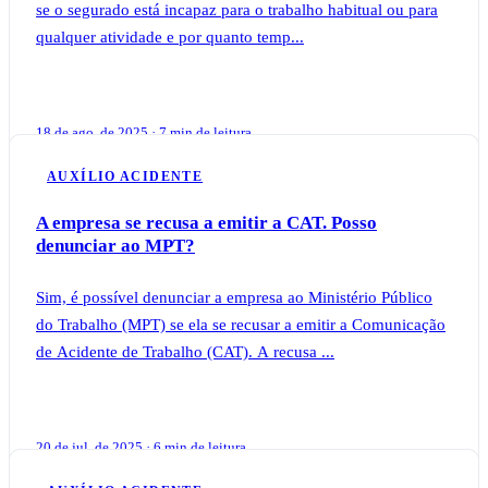
se o segurado está incapaz para o trabalho habitual ou para
qualquer atividade e por quanto temp...
18 de ago. de 2025 · 7 min de leitura
AUXÍLIO ACIDENTE
A empresa se recusa a emitir a CAT. Posso
denunciar ao MPT?
Sim, é possível denunciar a empresa ao Ministério Público
do Trabalho (MPT) se ela se recusar a emitir a Comunicação
de Acidente de Trabalho (CAT). A recusa ...
20 de jul. de 2025 · 6 min de leitura