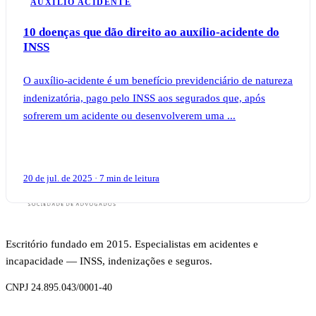
AUXÍLIO ACIDENTE
10 doenças que dão direito ao auxílio-acidente do
INSS
O auxílio-acidente é um benefício previdenciário de natureza
indenizatória, pago pelo INSS aos segurados que, após
sofrerem um acidente ou desenvolverem uma ...
20 de jul. de 2025 · 7 min de leitura
Escritório fundado em 2015. Especialistas em acidentes e
incapacidade — INSS, indenizações e seguros.
CNPJ 24.895.043/0001-40