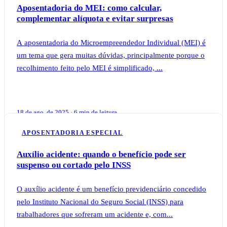
Aposentadoria do MEI: como calcular,
complementar alíquota e evitar surpresas
A aposentadoria do Microempreendedor Individual (MEI) é
um tema que gera muitas dúvidas, principalmente porque o
recolhimento feito pelo MEI é simplificado, ...
18 de ago. de 2025 · 6 min de leitura
APOSENTADORIA ESPECIAL
Auxílio acidente: quando o benefício pode ser
suspenso ou cortado pelo INSS
O auxílio acidente é um benefício previdenciário concedido
pelo Instituto Nacional do Seguro Social (INSS) para
trabalhadores que sofreram um acidente e, com...