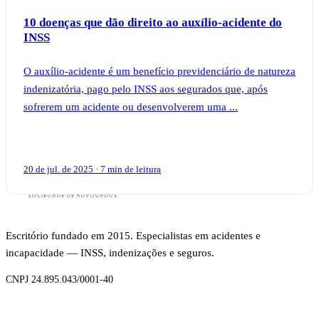
10 doenças que dão direito ao auxílio-acidente do
INSS
O auxílio-acidente é um benefício previdenciário de natureza
indenizatória, pago pelo INSS aos segurados que, após
sofrerem um acidente ou desenvolverem uma ...
20 de jul. de 2025 · 7 min de leitura
Escritório fundado em 2015. Especialistas em acidentes e
incapacidade — INSS, indenizações e seguros.
CNPJ 24.895.043/0001-40