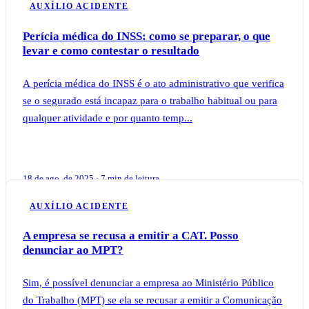
AUXÍLIO ACIDENTE
Perícia médica do INSS: como se preparar, o que
levar e como contestar o resultado
A perícia médica do INSS é o ato administrativo que verifica
se o segurado está incapaz para o trabalho habitual ou para
qualquer atividade e por quanto temp...
18 de ago. de 2025 · 7 min de leitura
AUXÍLIO ACIDENTE
A empresa se recusa a emitir a CAT. Posso
denunciar ao MPT?
Sim, é possível denunciar a empresa ao Ministério Público
do Trabalho (MPT) se ela se recusar a emitir a Comunicação