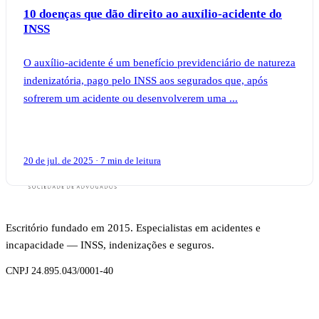
10 doenças que dão direito ao auxílio-acidente do
INSS
O auxílio-acidente é um benefício previdenciário de natureza
indenizatória, pago pelo INSS aos segurados que, após
sofrerem um acidente ou desenvolverem uma ...
20 de jul. de 2025 · 7 min de leitura
Escritório fundado em 2015. Especialistas em acidentes e
incapacidade — INSS, indenizações e seguros.
CNPJ 24.895.043/0001-40