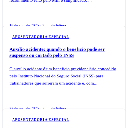
recolhimento feito pelo MEI é simplificado, ...
18 de ago. de 2025 · 6 min de leitura
APOSENTADORIA ESPECIAL
Auxílio acidente: quando o benefício pode ser
suspenso ou cortado pelo INSS
O auxílio acidente é um benefício previdenciário concedido
pelo Instituto Nacional do Seguro Social (INSS) para
trabalhadores que sofreram um acidente e, com...
22 de mai. de 2025 · 6 min de leitura
APOSENTADORIA ESPECIAL