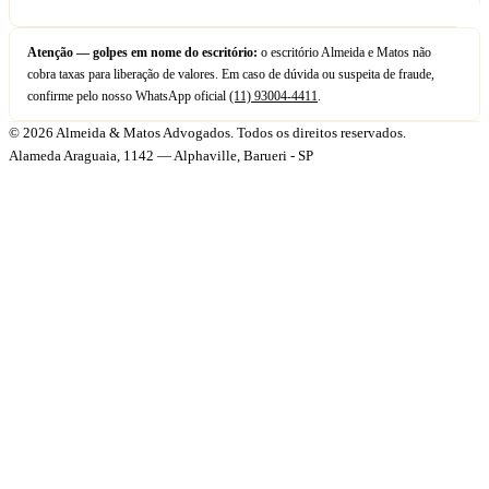
Atenção — golpes em nome do escritório:
o escritório Almeida e Matos não
cobra taxas para liberação de valores. Em caso de dúvida ou suspeita de fraude,
confirme pelo nosso WhatsApp oficial
(11) 93004-4411
.
© 2026 Almeida & Matos Advogados. Todos os direitos reservados.
Alameda Araguaia, 1142 — Alphaville, Barueri - SP