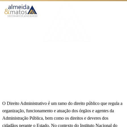
Atuação
Benefícios
Início
Blog
Direito administrativo INSS: uma análise completa
Como Funciona
UNCATEGORIZED
O Escritório
Direito administrativo INSS:
Blog
uma análise completa
Publicado em 13 de agosto de 2023
6 min de leitura
Equipe Almeida & Matos
Falar no WhatsApp
O Direito Administrativo é um ramo do direito público que regula a
organização, funcionamento e atuação dos órgãos e agentes da
Administração Pública, bem como os direitos e deveres dos
cidadãos perante o Estado. No contexto do Instituto Nacional do