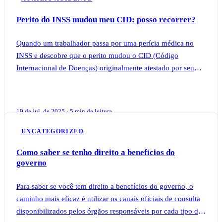
Perito do INSS mudou meu CID: posso recorrer?
Quando um trabalhador passa por uma perícia médica no
INSS e descobre que o perito mudou o CID (Código
Internacional de Doenças) originalmente atestado por seu
médico particular, muitas dúvidas surgem
19 de jul. de 2025 · 5 min de leitura
UNCATEGORIZED
Como saber se tenho direito a benefícios do
governo
Para saber se você tem direito a benefícios do governo, o
caminho mais eficaz é utilizar os canais oficiais de consulta
disponibilizados pelos órgãos responsáveis por cada tipo de