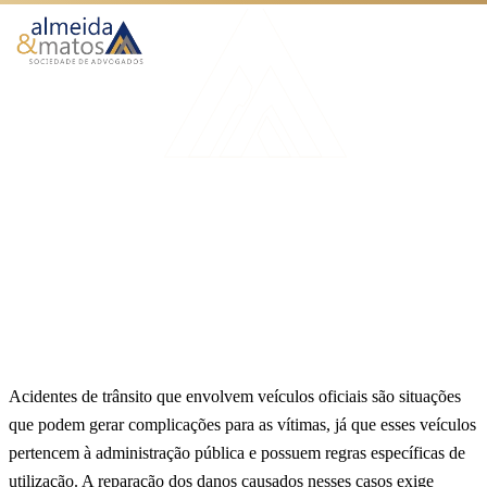
Atuação
Benefícios
Início
Blog
Direitos e indenização em acidentes com veículos oficiais
Como Funciona
SEGURO DPVAT
O Escritório
Direitos e indenização em
Blog
acidentes com veículos oficiais
Publicado em 25 de novembro de 2024
5 min de leitura
Equipe Almeida & Matos
Falar no WhatsApp
Acidentes de trânsito que envolvem veículos oficiais são situações
que podem gerar complicações para as vítimas, já que esses veículos
pertencem à administração pública e possuem regras específicas de
utilização. A reparação dos danos causados nesses casos exige