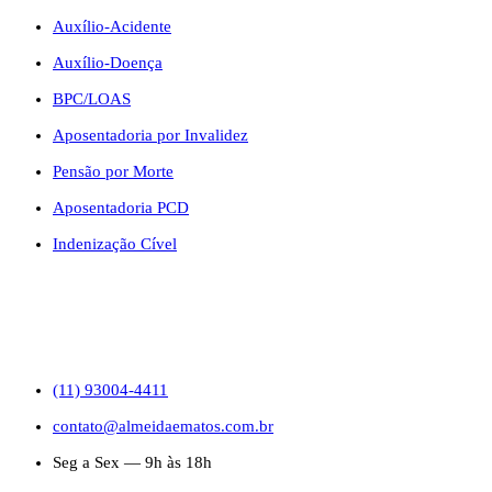
Auxílio-Acidente
Auxílio-Doença
BPC/LOAS
Aposentadoria por Invalidez
Pensão por Morte
Aposentadoria PCD
Indenização Cível
CONTATO
(11) 93004-4411
contato@almeidaematos.com.br
Seg a Sex — 9h às 18h