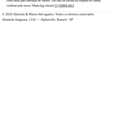
cobra taxas para liberação de valores. Em caso de dúvida ou suspeita de fraude,
confirme pelo nosso WhatsApp oficial
(11) 93004-4411
.
© 2026 Almeida & Matos Advogados. Todos os direitos reservados.
Alameda Araguaia, 1142 — Alphaville, Barueri - SP