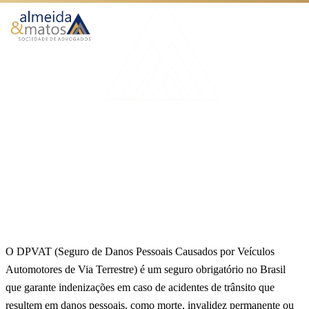
Atuação
Benefícios
Início
Blog
DPVAT atrasado: consigo receber indenização?
Como Funciona
SEGURO DPVAT
O Escritório
DPVAT atrasado: consigo
Blog
receber indenização?
Publicado em 28 de junho de 2024
4 min de leitura
Equipe Almeida & Matos
Falar no WhatsApp
O DPVAT (Seguro de Danos Pessoais Causados por Veículos
Automotores de Via Terrestre) é um seguro obrigatório no Brasil
que garante indenizações em caso de acidentes de trânsito que
resultem em danos pessoais, como morte, invalidez permanente ou