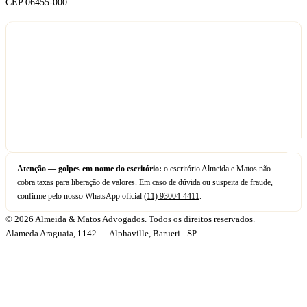
CEP 06455-000
Atenção — golpes em nome do escritório:
o escritório Almeida e Matos não
cobra taxas para liberação de valores. Em caso de dúvida ou suspeita de fraude,
confirme pelo nosso WhatsApp oficial
(11) 93004-4411
.
© 2026 Almeida & Matos Advogados. Todos os direitos reservados.
Alameda Araguaia, 1142 — Alphaville, Barueri - SP