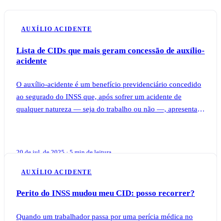
AUXÍLIO ACIDENTE
Lista de CIDs que mais geram concessão de auxílio-
acidente
O auxílio-acidente é um benefício previdenciário concedido
ao segurado do INSS que, após sofrer um acidente de
qualquer natureza — seja do trabalho ou não —, apresenta
sequela definitiva que reduz sua
20 de jul. de 2025 · 5 min de leitura
AUXÍLIO ACIDENTE
Perito do INSS mudou meu CID: posso recorrer?
Quando um trabalhador passa por uma perícia médica no