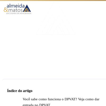
Atuação
Benefícios
Início
Blog
DPVAT – Como funciona?
Como Funciona
UNCATEGORIZED
O Escritório
DPVAT – Como funciona?
Blog
Publicado em 30 de outubro de 2020
4 min de leitura
Equipe Almeida & Matos
Falar no WhatsApp
Índice do artigo
Você sabe como funciona o DPVAT? Veja como dar
entrada no DPVAT