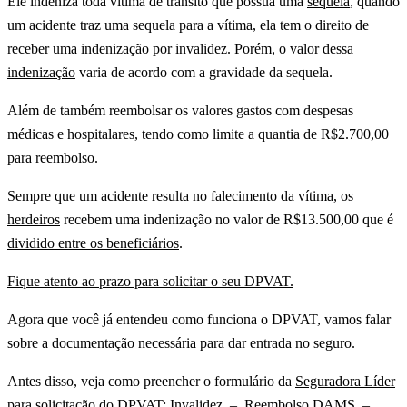
Ele indeniza toda vítima de trânsito que possua uma
sequela
, quando
um acidente traz uma sequela para a vítima, ela tem o direito de
receber uma indenização por
invalidez
. Porém, o
valor dessa
indenização
varia de acordo com a gravidade da sequela.
Além de também reembolsar os valores gastos com despesas
médicas e hospitalares, tendo como limite a quantia de R$2.700,00
para reembolso.
Sempre que um acidente resulta no falecimento da vítima, os
herdeiros
recebem uma indenização no valor de R$13.500,00 que é
dividido entre os beneficiários
.
Fique atento ao prazo para solicitar o seu DPVAT.
Agora que você já entendeu como funciona o DPVAT, vamos falar
sobre a documentação necessária para dar entrada no seguro.
Antes disso, veja como preencher o formulário da
Seguradora Líder
para solicitação do DPVAT:
Invalidez
–
Reembolso DAMS
–