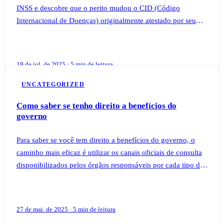
INSS e descobre que o perito mudou o CID (Código
Internacional de Doenças) originalmente atestado por seu
médico particular, muitas dúvidas surgem
19 de jul. de 2025 · 5 min de leitura
UNCATEGORIZED
Como saber se tenho direito a benefícios do
governo
Para saber se você tem direito a benefícios do governo, o
caminho mais eficaz é utilizar os canais oficiais de consulta
disponibilizados pelos órgãos responsáveis por cada tipo de
auxílio, como o apli
27 de mai. de 2025 · 5 min de leitura