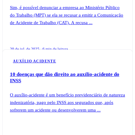
Sim, é possível denunciar a empresa ao Ministério Público
do Trabalho (MPT) se ela se recusar a emitir a Comunicação
de Acidente de Trabalho (CAT). A recusa ...
20 de jul. de 2025 · 6 min de leitura
AUXÍLIO ACIDENTE
10 doenças que dão direito ao auxílio-acidente do
INSS
O auxílio-acidente é um benefício previdenciário de natureza
indenizatória, pago pelo INSS aos segurados que, após
sofrerem um acidente ou desenvolverem uma ...