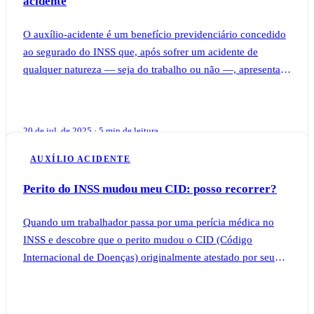
acidente
O auxílio-acidente é um benefício previdenciário concedido
ao segurado do INSS que, após sofrer um acidente de
qualquer natureza — seja do trabalho ou não —, apresenta
sequela definitiva que reduz sua
20 de jul. de 2025 · 5 min de leitura
AUXÍLIO ACIDENTE
Perito do INSS mudou meu CID: posso recorrer?
Quando um trabalhador passa por uma perícia médica no
INSS e descobre que o perito mudou o CID (Código
Internacional de Doenças) originalmente atestado por seu
médico particular, muitas dúvidas surgem