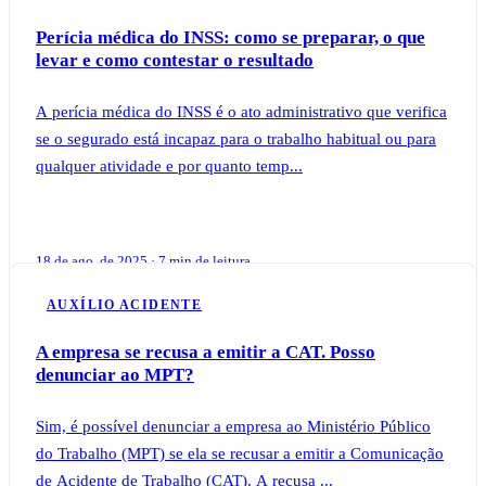
Perícia médica do INSS: como se preparar, o que
levar e como contestar o resultado
A perícia médica do INSS é o ato administrativo que verifica
se o segurado está incapaz para o trabalho habitual ou para
qualquer atividade e por quanto temp...
18 de ago. de 2025 · 7 min de leitura
AUXÍLIO ACIDENTE
A empresa se recusa a emitir a CAT. Posso
denunciar ao MPT?
Sim, é possível denunciar a empresa ao Ministério Público
do Trabalho (MPT) se ela se recusar a emitir a Comunicação
de Acidente de Trabalho (CAT). A recusa ...