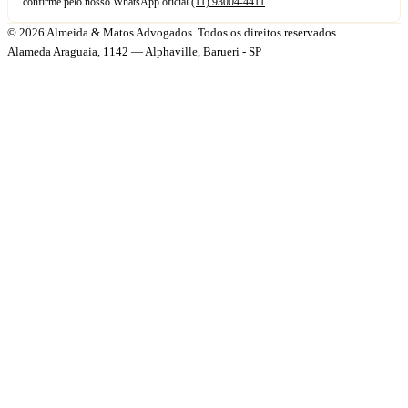
confirme pelo nosso WhatsApp oficial
(11) 93004-4411
.
© 2026 Almeida & Matos Advogados. Todos os direitos reservados.
Alameda Araguaia, 1142 — Alphaville, Barueri - SP