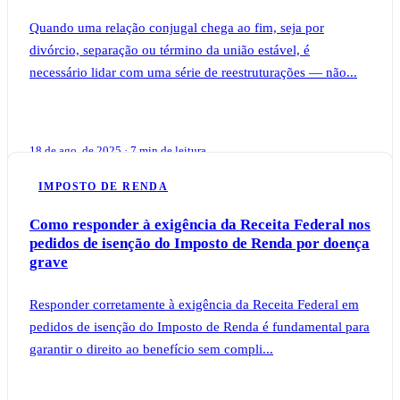
Quando uma relação conjugal chega ao fim, seja por
divórcio, separação ou término da união estável, é
necessário lidar com uma série de reestruturações — não...
18 de ago. de 2025 · 7 min de leitura
IMPOSTO DE RENDA
Como responder à exigência da Receita Federal nos
pedidos de isenção do Imposto de Renda por doença
grave
Responder corretamente à exigência da Receita Federal em
pedidos de isenção do Imposto de Renda é fundamental para
garantir o direito ao benefício sem compli...