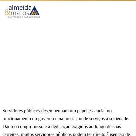
Atuação
Benefícios
Início
Blog
Isenção imposto de renda para servidores públicos
Como Funciona
IMPOSTO DE RENDA
O Escritório
Isenção imposto de renda
Blog
para servidores públicos
Publicado em 24 de agosto de 2024
6 min de leitura
Equipe Almeida & Matos
Falar no WhatsApp
Servidores públicos desempenham um papel essencial no
funcionamento do governo e na prestação de serviços à sociedade.
Dado o compromisso e a dedicação exigidos ao longo de suas
carreiras, muitos servidores públicos podem ter direito à isenção de