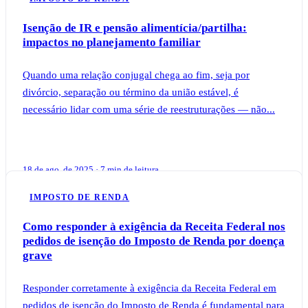
Isenção de IR e pensão alimentícia/partilha:
impactos no planejamento familiar
Quando uma relação conjugal chega ao fim, seja por
divórcio, separação ou término da união estável, é
necessário lidar com uma série de reestruturações — não...
18 de ago. de 2025 · 7 min de leitura
IMPOSTO DE RENDA
Como responder à exigência da Receita Federal nos
pedidos de isenção do Imposto de Renda por doença
grave
Responder corretamente à exigência da Receita Federal em
pedidos de isenção do Imposto de Renda é fundamental para