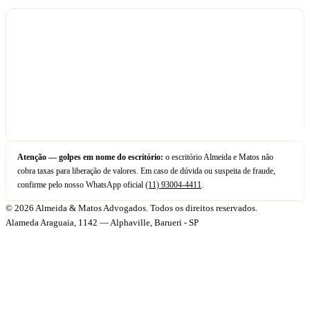
Atenção — golpes em nome do escritório:
o escritório Almeida e Matos não
cobra taxas para liberação de valores. Em caso de dúvida ou suspeita de fraude,
confirme pelo nosso WhatsApp oficial
(11) 93004-4411
.
© 2026 Almeida & Matos Advogados. Todos os direitos reservados.
Alameda Araguaia, 1142 — Alphaville, Barueri - SP