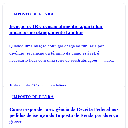
IMPOSTO DE RENDA
Isenção de IR e pensão alimentícia/partilha:
impactos no planejamento familiar
Quando uma relação conjugal chega ao fim, seja por
divórcio, separação ou término da união estável, é
necessário lidar com uma série de reestruturações — não...
18 de ago. de 2025 · 7 min de leitura
IMPOSTO DE RENDA
Como responder à exigência da Receita Federal nos
pedidos de isenção do Imposto de Renda por doença
grave