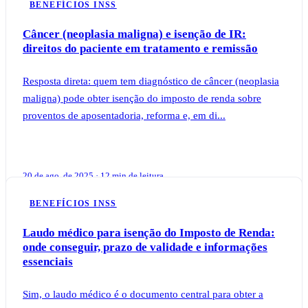
BENEFÍCIOS INSS
Câncer (neoplasia maligna) e isenção de IR:
direitos do paciente em tratamento e remissão
Resposta direta: quem tem diagnóstico de câncer (neoplasia
maligna) pode obter isenção do imposto de renda sobre
proventos de aposentadoria, reforma e, em di...
20 de ago. de 2025 · 12 min de leitura
BENEFÍCIOS INSS
Laudo médico para isenção do Imposto de Renda:
onde conseguir, prazo de validade e informações
essenciais
Sim, o laudo médico é o documento central para obter a