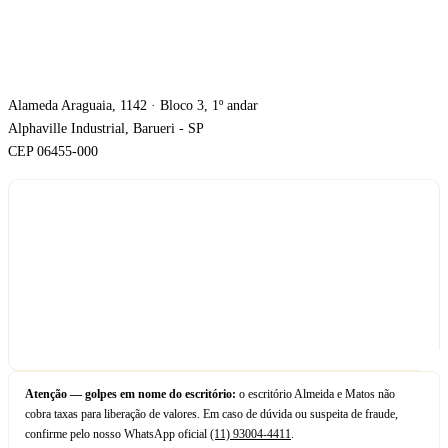
ONDE ESTAMOS
Alameda Araguaia, 1142 · Bloco 3, 1º andar
Alphaville Industrial, Barueri - SP
CEP 06455-000
Atenção — golpes em nome do escritório:
o escritório Almeida e Matos não
cobra taxas para liberação de valores. Em caso de dúvida ou suspeita de fraude,
confirme pelo nosso WhatsApp oficial
(11) 93004-4411
.