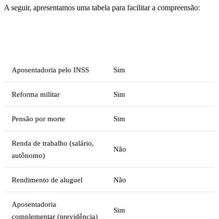
A seguir, apresentamos uma tabela para facilitar a compreensão:
Isento de IR para
Tipo de rendimento
nefropatia/hepatopatia grave?
Aposentadoria pelo INSS
Sim
Reforma militar
Sim
Pensão por morte
Sim
Renda de trabalho (salário,
Não
autônomo)
Rendimento de aluguel
Não
Aposentadoria
Sim
complementar (previdência)