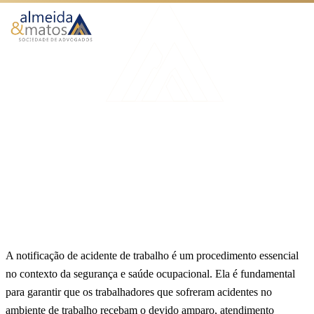
Atuação
Benefícios
Início
Blog
Notificação de Acidente de Trabalho: um guia completo
Como Funciona
AUXÍLIO ACIDENTE
O Escritório
Notificação de Acidente de
Blog
Trabalho: um guia completo
Publicado em 04 de setembro de 2023
9 min de leitura
Equipe Almeida & Matos
Falar no WhatsApp
A notificação de acidente de trabalho é um procedimento essencial
no contexto da segurança e saúde ocupacional. Ela é fundamental
para garantir que os trabalhadores que sofreram acidentes no
ambiente de trabalho recebam o devido amparo, atendimento