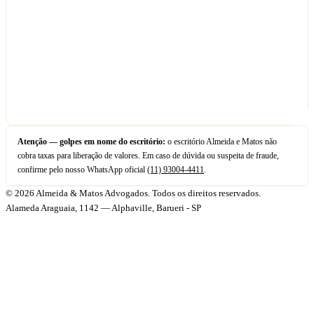
Atenção — golpes em nome do escritório:
o escritório Almeida e Matos não
cobra taxas para liberação de valores. Em caso de dúvida ou suspeita de fraude,
confirme pelo nosso WhatsApp oficial
(11) 93004-4411
.
© 2026 Almeida & Matos Advogados. Todos os direitos reservados.
Alameda Araguaia, 1142 — Alphaville, Barueri - SP