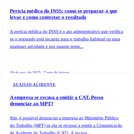
Perícia médica do INSS: como se preparar, o que
levar e como contestar o resultado
A perícia médica do INSS é o ato administrativo que verifica
se o segurado está incapaz para o trabalho habitual ou para
qualquer atividade e por quanto temp...
18 de ago. de 2025 · 7 min de leitura
AUXÍLIO ACIDENTE
A empresa se recusa a emitir a CAT. Posso
denunciar ao MPT?
Sim, é possível denunciar a empresa ao Ministério Público
do Trabalho (MPT) se ela se recusar a emitir a Comunicação
de Acidente de Trabalho (CAT). A recusa ...