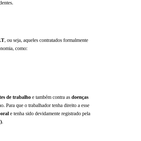
dentes.
LT
, ou seja, aqueles contratados formalmente
conomia, como:
tes de trabalho
e também contra as
doenças
o. Para que o trabalhador tenha direito a esse
boral
e tenha sido devidamente registrado pela
)
.