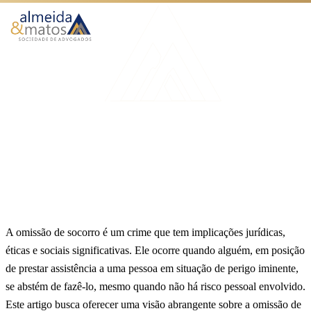
Atuação
Benefícios
Início
Blog
Omissão de socorro: exemplos
Como Funciona
AUXÍLIO ACIDENTE
O Escritório
Omissão de socorro: exemplos
Blog
Publicado em 26 de junho de 2024
6 min de leitura
Equipe Almeida & Matos
Falar no WhatsApp
A omissão de socorro é um crime que tem implicações jurídicas,
éticas e sociais significativas. Ele ocorre quando alguém, em posição
de prestar assistência a uma pessoa em situação de perigo iminente,
se abstém de fazê-lo, mesmo quando não há risco pessoal envolvido.
Este artigo busca oferecer uma visão abrangente sobre a omissão de