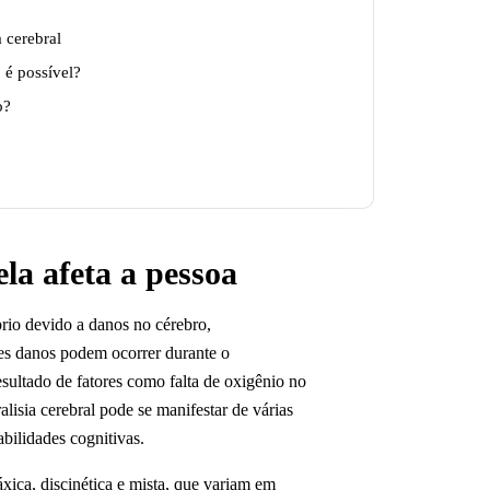
a cerebral
 é possível?
o?
ela afeta a pessoa
brio devido a danos no cérebro,
es danos podem ocorrer durante o
sultado de fatores como falta de oxigênio no
lisia cerebral pode se manifestar de várias
bilidades cognitivas.
táxica, discinética e mista, que variam em