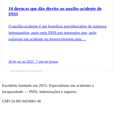
10 doenças que dão direito ao auxílio-acidente do
INSS
O auxílio-acidente é um benefício previdenciário de natureza
indenizatória, pago pelo INSS aos segurados que, após
sofrerem um acidente ou desenvolverem uma ...
20 de jul. de 2025 · 7 min de leitura
Escritório fundado em 2015. Especialistas em acidentes e
incapacidade — INSS, indenizações e seguros.
CNPJ 24.895.043/0001-40