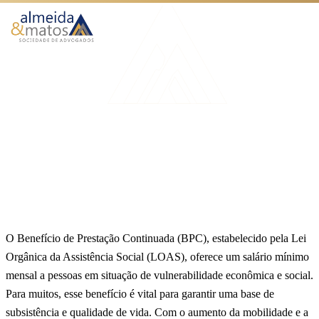
Atuação
Benefícios
Início
Blog
Portabilidade BPC LOAS
Como Funciona
BPC LOAS
O Escritório
Portabilidade BPC LOAS
Blog
Publicado em 30 de julho de 2024
5 min de leitura
Equipe Almeida & Matos
Falar no WhatsApp
O Benefício de Prestação Continuada (BPC), estabelecido pela Lei
Orgânica da Assistência Social (LOAS), oferece um salário mínimo
mensal a pessoas em situação de vulnerabilidade econômica e social.
Para muitos, esse benefício é vital para garantir uma base de
subsistência e qualidade de vida. Com o aumento da mobilidade e a