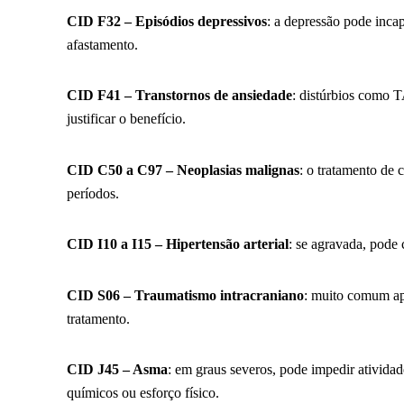
CID F32 – Episódios depressivos
: a depressão pode inca
afastamento.
CID F41 – Transtornos de ansiedade
: distúrbios como
justificar o benefício.
CID C50 a C97 – Neoplasias malignas
: o tratamento de 
períodos.
CID I10 a I15 – Hipertensão arterial
: se agravada, pode 
CID S06 – Traumatismo intracraniano
: muito comum ap
tratamento.
CID J45 – Asma
: em graus severos, pode impedir ativida
químicos ou esforço físico.