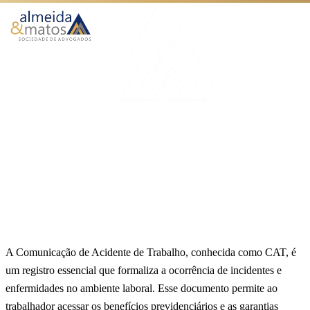
Atuação
Benefícios
Início
Blog
Qual o montante da multa por não emitir a CAT?
Como Funciona
AUXÍLIO ACIDENTE
O Escritório
Qual o montante da multa
Blog
por não emitir a CAT?
Publicado em 07 de fevereiro de 2025
4 min de leitura
Equipe Almeida & Matos
Falar no WhatsApp
A Comunicação de Acidente de Trabalho, conhecida como CAT, é
um registro essencial que formaliza a ocorrência de incidentes e
enfermidades no ambiente laboral. Esse documento permite ao
trabalhador acessar os benefícios previdenciários e as garantias