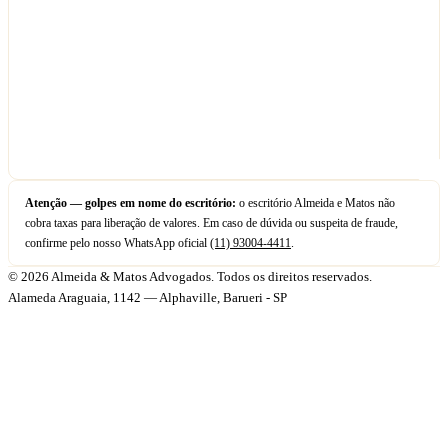
Atenção — golpes em nome do escritório:
o escritório Almeida e Matos não
cobra taxas para liberação de valores. Em caso de dúvida ou suspeita de fraude,
confirme pelo nosso WhatsApp oficial
(11) 93004-4411
.
© 2026 Almeida & Matos Advogados. Todos os direitos reservados.
Alameda Araguaia, 1142 — Alphaville, Barueri - SP