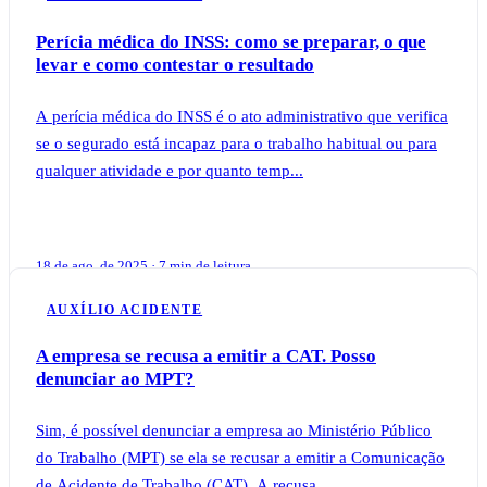
Perícia médica do INSS: como se preparar, o que
levar e como contestar o resultado
A perícia médica do INSS é o ato administrativo que verifica
se o segurado está incapaz para o trabalho habitual ou para
qualquer atividade e por quanto temp...
18 de ago. de 2025 · 7 min de leitura
AUXÍLIO ACIDENTE
A empresa se recusa a emitir a CAT. Posso
denunciar ao MPT?
Sim, é possível denunciar a empresa ao Ministério Público
do Trabalho (MPT) se ela se recusar a emitir a Comunicação
de Acidente de Trabalho (CAT). A recusa ...