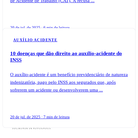
de Acidente de Trabalho (CAT). A recusa ...
20 de jul. de 2025 · 6 min de leitura
AUXÍLIO ACIDENTE
10 doenças que dão direito ao auxílio-acidente do
INSS
O auxílio-acidente é um benefício previdenciário de natureza
indenizatória, pago pelo INSS aos segurados que, após
sofrerem um acidente ou desenvolverem uma ...
20 de jul. de 2025 · 7 min de leitura