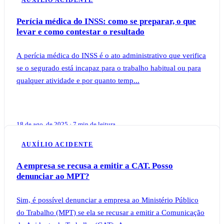
Perícia médica do INSS: como se preparar, o que
levar e como contestar o resultado
A perícia médica do INSS é o ato administrativo que verifica
se o segurado está incapaz para o trabalho habitual ou para
qualquer atividade e por quanto temp...
18 de ago. de 2025 · 7 min de leitura
AUXÍLIO ACIDENTE
A empresa se recusa a emitir a CAT. Posso
denunciar ao MPT?
Sim, é possível denunciar a empresa ao Ministério Público
do Trabalho (MPT) se ela se recusar a emitir a Comunicação