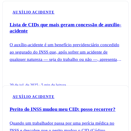
AUXÍLIO ACIDENTE
Lista de CIDs que mais geram concessão de auxílio-
acidente
O auxílio-acidente é um benefício previdenciário concedido
ao segurado do INSS que, após sofrer um acidente de
qualquer natureza — seja do trabalho ou não —, apresenta
sequela definitiva que reduz sua
20 de jul. de 2025 · 5 min de leitura
AUXÍLIO ACIDENTE
Perito do INSS mudou meu CID: posso recorrer?
Quando um trabalhador passa por uma perícia médica no
INSS e descobre que o perito mudou o CID (Código